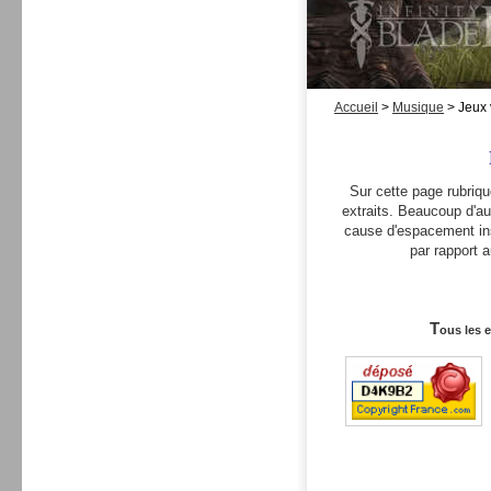
Accueil
>
Musique
>
Jeux 
Sur cette page rubri
extraits. Beaucoup d'au
cause d'espacement ins
par rapport 
T
ous les 